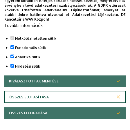
Egyetem korábban is teljes körültekintéssel kezelte, megfelelve az
Igazoláskérés a megítélt PhD fokozatokról az EDHT
érvényben lévő adatkezelési szabályozásoknak. A GDPR előírásait
ülését követően 2. naptól: Dezső Kinga Julianna
követve frissítettük Adatvédelmi Tájékoztatónkat, amelyet az
alábbi linkre kattintva olvashat el:
Adatkezelési tájékoztató.
DE
(
dezso.kinga@unideb.hu
)
Kancellária WAV Központ
További információk
Legutóbbi frissítés:
2026. 08. 04. 11:30
Nélkülözhetetlen sütik
Funkcionális sütik
Analitikai sütik
Hirdetési sütik
KIVÁLASZTOTTAK MENTÉSE
WITHDRAW CONSENT
Adatvédelem
Adatvédelem
ÖSSZES ELUTASÍTÁSA
Technikai információk
ÖSSZES ELFOGADÁSA
Szerzői jog © 2026 Unideb