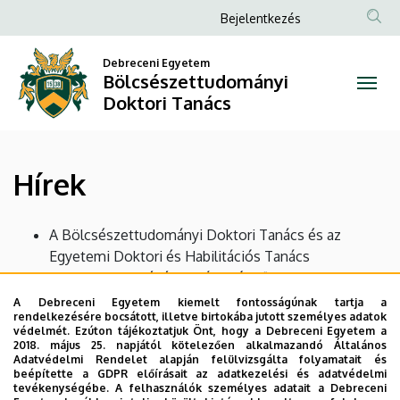
Hírek
Ugrás
Anonim
Bejelentkezés
a
Felhasználói
|
tartalomra
Debreceni Egyetem
fiók
Bölcsészettudományi
Bölcsészettudományi
menüje
Doktori Tanács
Doktori
Tanács
Hírek
A Bölcsészettudományi Doktori Tanács és az
Egyetemi Doktori és Habilitációs Tanács
legközelebbi ülésének várható időpontja: 2026.
szeptember 16.
A Debreceni Egyetem kiemelt fontosságúnak tartja a
rendelkezésére bocsátott, illetve birtokába jutott személyes adatok
védelmét. Ezúton tájékoztatjuk Önt, hogy a Debreceni Egyetem a
A legközelebbi Doktor- (PhD) és Díszdoktoravató
2018. május 25. napjától kötelezően alkalmazandó Általános
Adatvédelmi Rendelet alapján felülvizsgálta folyamatait és
Ünnepség várható időpontja: 2026. november 21.
beépítette a GDPR előírásait az adatkezelési és adatvédelmi
tevékenységébe. A felhasználók személyes adatait a Debreceni