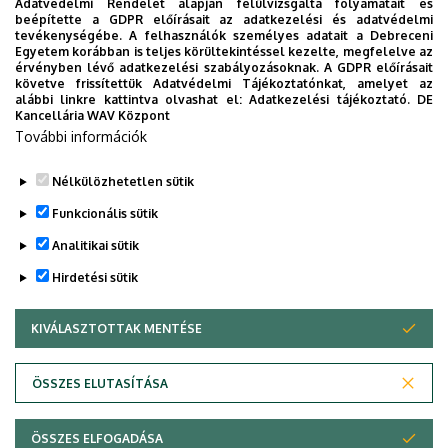
Adatvédelmi Rendelet alapján felülvizsgálta folyamatait és
Invitation
beépítette a GDPR előírásait az adatkezelési és adatvédelmi
tevékenységébe. A felhasználók személyes adatait a Debreceni
Application for the conferment of doctoral
Egyetem korábban is teljes körültekintéssel kezelte, megfelelve az
(PhD) degree on the basis of nostrifcation
érvényben lévő adatkezelési szabályozásoknak. A GDPR előírásait
követve frissítettük Adatvédelmi Tájékoztatónkat, amelyet az
Documents required for nostrification
alábbi linkre kattintva olvashat el:
Adatkezelési tájékoztató.
DE
Kancellária WAV Központ
További információk
Nélkülözhetetlen sütik
Legutóbbi frissítés:
2026. 06. 24. 13:50
Funkcionális sütik
Analitikai sütik
Hirdetési sütik
KIVÁLASZTOTTAK MENTÉSE
WITHDRAW CONSENT
Adatvédelem
Adatvédelem
ÖSSZES ELUTASÍTÁSA
Technikai információk
ÖSSZES ELFOGADÁSA