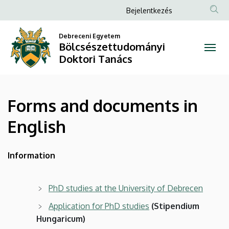
Forms
Ugrás
Anonim
Bejelentkezés
a
Felhasználói
and
tartalomra
Debreceni Egyetem
fiók
Bölcsészettudományi
documents
menüje
Doktori Tanács
in
English
Forms and documents in
|
English
Bölcsészettudományi
Doktori
Information
Tanács
PhD studies at the University of Debrecen
Application for PhD studies
(Stipendium
Hungaricum)