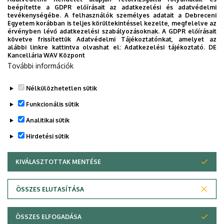
beépítette a GDPR előírásait az adatkezelési és adatvédelmi
A Debreceni Egyetem Bölcsészettudományi Karának
tevékenységébe. A felhasználók személyes adatait a Debreceni
Dékáni Hivatala
Egyetem korábban is teljes körültekintéssel kezelte, megfelelve az
érvényben lévő adatkezelési szabályozásoknak. A GDPR előírásait
követve frissítettük Adatvédelmi Tájékoztatónkat, amelyet az
A Bölcsészettudományi Doktori Tanács (BDT) elnöke:
alábbi linkre kattintva olvashat el:
Adatkezelési tájékoztató.
DE
Kancellária WAV Központ
Prof. Dr. Hoffmann István egyetemi tanár
További információk
(
hoffmann@mnytud.arts.unideb.hu
)
Nélkülözhetetlen sütik
Legutóbbi frissítés:
2024. 04. 16. 16:50
Funkcionális sütik
Analitikai sütik
Hirdetési sütik
KIVÁLASZTOTTAK MENTÉSE
WITHDRAW CONSENT
Adatvédelem
Adatvédelem
ÖSSZES ELUTASÍTÁSA
Technikai információk
ÖSSZES ELFOGADÁSA