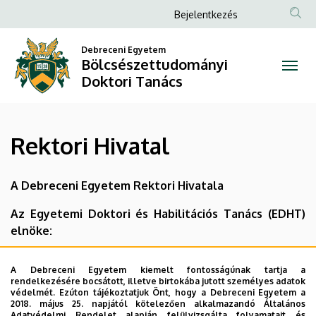
Rektori
Ugrás
Anonim
Bejelentkezés
a
Felhasználói
Hivatal
tartalomra
Debreceni Egyetem
fiók
Bölcsészettudományi
|
menüje
Doktori Tanács
Bölcsészettudományi
Doktori
Rektori Hivatal
Tanács
A Debreceni Egyetem Rektori Hivatala
Az Egyetemi Doktori és Habilitációs Tanács (EDHT)
elnöke:
Prof. Dr. Csernoch László egyetemi tanár,
A Debreceni Egyetem kiemelt fontosságúnak tartja a
tudományos rektorhelyettes
rendelkezésére bocsátott, illetve birtokába jutott személyes adatok
(
science@admin.unideb.hu
)
védelmét. Ezúton tájékoztatjuk Önt, hogy a Debreceni Egyetem a
2018. május 25. napjától kötelezően alkalmazandó Általános
Adatvédelmi Rendelet alapján felülvizsgálta folyamatait és