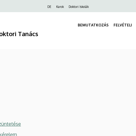
Felső
DE
Karok
Doktori Iskolák
navigáció
BEMUTATKOZÁS
FELVÉTELI
ktori Tanács
szüntetése
 kérelem