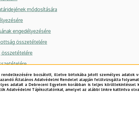
atáridejének módosítására
élyezésére
sának engedélyezésére
zottság összetételére
ág összetételére
sszetételére
 rendelkezésére bocsátott, illetve birtokába jutott személyes adatok v
azandó Általános Adatvédelmi Rendelet alapján felülvizsgálta folyamata
ntumok
yes adatait a Debreceni Egyetem korábban is teljes körültekintéssel 
tük Adatvédelmi Tájékoztatónkat, amelyet az alábbi linkre kattintva olv