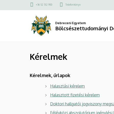
Kérelmek
Ugrás
Felső
+36 52 512 900
Telefonkönyv
a
kapcsolat
|
tartalomra
menü
Bölcsészettudományi
Debreceni Egyetem
Bölcsészettudományi Do
Doktori
Tanács
Kérelmek
Kérelmek, űrlapok
Halasztási kérelem
Halasztott fizetési kérelem
Doktori hallgatói jogviszony meg
Félévközi abszolutórium igénylési