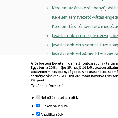
Kérelem az értekezés benyújtási h
Kérelem témavezető-váltás enged
Kérelem társ-témavezető megbízá
Javaslat doktori komplex-vizsga bi
Javaslat doktori szigorlati bizotts
Javaslat doktori védési bizottság ö
Honosítási kérelem
A Debreceni Egyetem kiemelt fontosságúnak tartja a
Egyetem a 2018. május 25. napjától kötelezően alkalm
Honosításhoz szükséges dokume
adatvédelmi tevékenységébe. A felhasználók személ
szabályozásoknak. A GDPR előírásait követve frissítet
Központ
További információk
Legutóbbi frissítés:
2026. 04. 15. 07:18
Nélkülözhetetlen sütik
Funkcionális sütik
Analitikai sütik