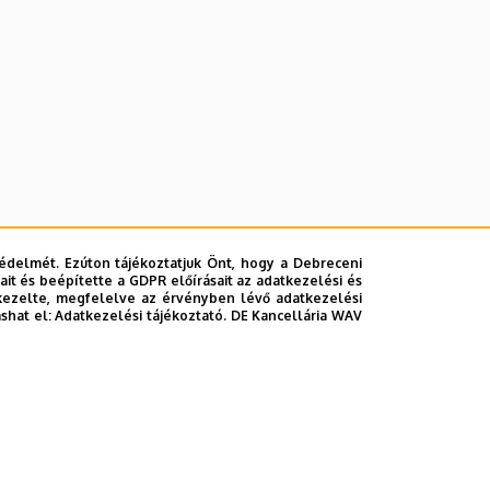
édelmét. Ezúton tájékoztatjuk Önt, hogy a Debreceni
it és beépítette a GDPR előírásait az adatkezelési és
kezelte, megfelelve az érvényben lévő adatkezelési
ashat el:
Adatkezelési tájékoztató.
DE Kancellária WAV