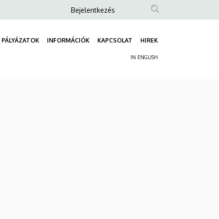
Anonim
Bejelentkezés
Felhasználói
fiók
PÁLYÁZATOK
INFORMÁCIÓK
KAPCSOLAT
HIREK
Fő
menüje
IN ENGLISH
navigáció
Másodlagos
navigáció